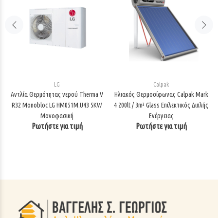
LG
Calpak
Αντλία Θερμότητας νερού Therma V
Ηλιακός Θερμοσίφωνας Calpak Mark
R32 Monobloc LG HM051M.U43 5KW
4 200lt / 3m² Glass Επιλεκτικός Διπλής
Μονοφασική
Ενέργειας
Ρωτήστε για τιμή
Ρωτήστε για τιμή